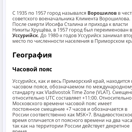
С 1935 по 1957 город назывался
Ворошилов
в чест
советского военачальника Климента Ворошилова.
После смерти Иосифа Сталина и прихода к власти
Никиты Хрущёва, в 1957 город был переименован 
Уссурийск
. До 1980-х годов Уссурийск занимал вт
место по численности населения в Приморском кр
География
Часовой пояс
Уссурийск, как и весь Приморский край, находится 
часовом поясе, обозначаемом по международном
стандарту как Vladivostok Time Zone (VLAT). Смещен
относительно UTC составляет +11:00. Относительно
Московского времени часовой пояс имеет
постоянное смещение +7 часов и обозначается в
России соответственно как MSK+7. Владивостокско
время отличается от поясного времени на два часа
так как на территории России действует декретное
время.