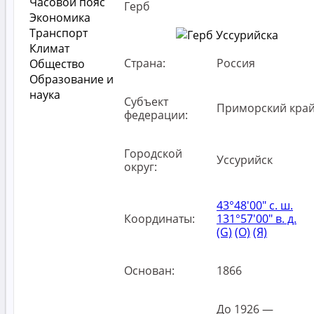
Часовой пояс
Герб
Экономика
Транспорт
Климат
Страна:
Россия
Общество
Образование и
наука
Субъект
Приморский кра
федерации:
Городской
Уссурийск
округ:
43°48′00″ с. ш.
Координаты:
131°57′00″ в. д.
(G)
(O)
(Я)
Основан:
1866
До 1926 —