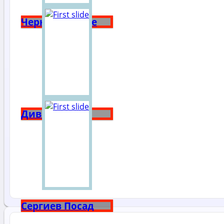
Чернышевское
Дивеево
Сергиев Посад