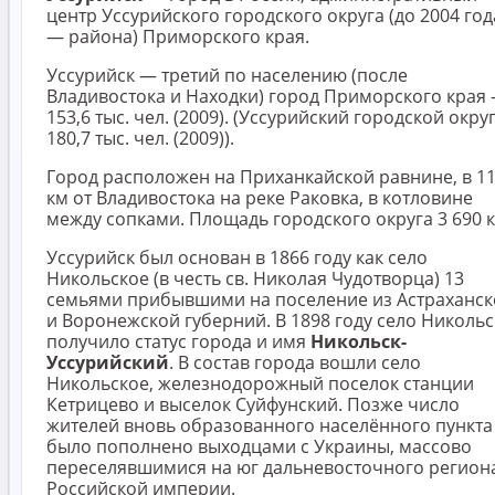
центр Уссурийского городского округа (до 2004 год
— района) Приморского края.
Уссурийск — третий по населению (после
Владивостока и Находки) город Приморского края
153,6 тыс. чел. (2009). (Уссурийский городской окру
180,7 тыс. чел. (2009)).
Город расположен на Приханкайской равнине, в 1
км от Владивостока на реке Раковка, в котловине
между сопками. Площадь городского округа 3 690 к
Уссурийск был основан в 1866 году как село
Никольское (в честь св. Николая Чудотворца) 13
семьями прибывшими на поселение из Астраханск
и Воронежской губерний. В 1898 году село Николь
получило статус города и имя
Никольск-
Уссурийский
. В состав города вошли село
Никольское, железнодорожный поселок станции
Кетрицево и выселок Суйфунский. Позже число
жителей вновь образованного населённого пункта
было пополнено выходцами с Украины, массово
переселявшимися на юг дальневосточного регион
Российской империи.