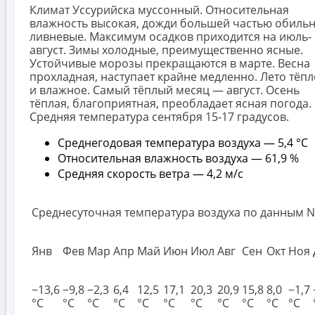
Климат Уссурийска муссонный. Относительная
влажность высокая, дожди большей частью обильн
ливневые. Максимум осадков приходится на июль-
август. Зимы холодные, преимущественно ясные.
Устойчивые морозы прекращаются в марте. Весна
прохладная, наступает крайне медленно. Лето тёп
и влажное. Самый тёплый месяц — август. Осень
тёплая, благоприятная, преобладает ясная погода.
Средняя температура сентября 15-17 градусов.
Среднегодовая температура воздуха — 5,4 °C
Относительная влажность воздуха — 61,9 %
Средняя скорость ветра — 4,2 м/с
Среднесуточная температура воздуха по данным 
Янв
Фев
Мар
Апр
Май
Июн
Июл
Авг
Сен
Окт
Ноя
−13,6
−9,8
−2,3
6,4
12,5
17,1
20,3
20,9
15,8
8,0
−1,7
°C
°C
°C
°C
°C
°C
°C
°C
°C
°C
°C