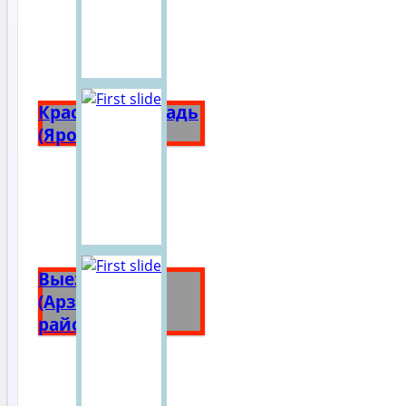
Красная площадь
(Ярославль)
Выездное
(Арзамасский
район)