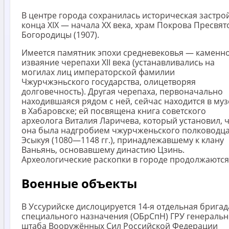
В центре города сохранилась историческая застро
конца XIX — начала XX века, храм Покрова Пресвят
Богородицы (1907).
Имеется памятник эпохи средневековья — каменн
изваяние черепахи XII века (устанавливались на
могилах лиц императорской фамилии
Чжурчжэньского государства, олицетворяя
долговечность). Другая черепаха, первоначально
находившаяся рядом с ней, сейчас находится в муз
в Хабаровске; ей посвящена книга советского
археолога Виталия Ларичева, который установил, 
она была надгробием чжурчженьского полководц
Эсыкуя (1080—1148 гг.), принадлежавшему к клану
Ваньянь, основавшему династию Цзинь.
Археологические раскопки в городе продолжаются
Военные объекты
В Уссурийске дислоцируется 14-я отдельная бригад
специального назначения (ОБрСпН) ГРУ генеральн
штаба Вооружённых Сил Российской Федерации