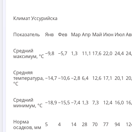
Климат Уссурийска
Показатель
Янв
Фев
Мар
Апр
Май
Июн
Июл
Ав
Средний
−9,8
−5,7
1,3
11,1
17,6
22,0
24,4
24
максимум, °C
Средняя
температура,
−14,7
−10,6
−2,8
6,4
12,6
17,1
20,1
20
°C
Средний
−18,9
−15,5
−7,4
1,3
7,3
12,4
16,0
16
минимум, °C
Норма
5
4
14
28
70
77
94
12
осадков, мм