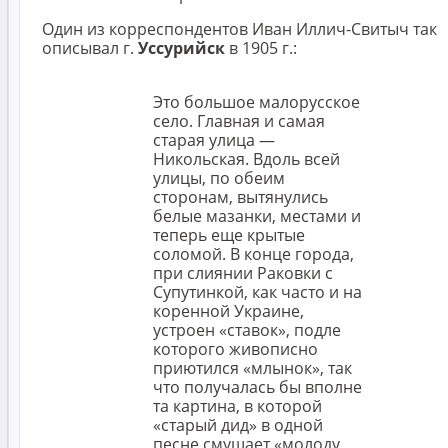
Один из корреспондентов Иван Иллич-Свитыч так
описывал г.
Уссурийск
в 1905 г.:
Это большое малорусское
село. Главная и самая
старая улица —
Никольская. Вдоль всей
улицы, по обеим
сторонам, вытянулись
белые мазанки, местами и
теперь еще крытые
соломой. В конце города,
при слиянии Раковки с
Супутинкой, как часто и на
коренной Украине,
устроен «ставок», подле
которого живописно
приютился «млынок», так
что получалась бы вполне
та картина, в которой
«старый дид» в одной
песне смущает «молоду