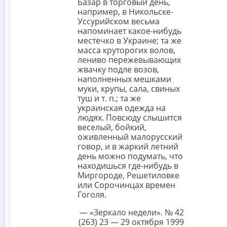
Базар в торговый день,
например, в Никольске-
Уссурийском весьма
напоминает какое-нибудь
местечко в Украине; та же
масса круторогих волов,
лениво пережевывающих
жвачку подле возов,
наполненных мешками
муки, крупы, сала, свиных
туш и т. п.; та же
украинская одежда на
людях. Повсюду слышится
веселый, бойкий,
оживленный малорусский
говор, и в жаркий летний
день можно подумать, что
находишься где-нибудь в
Миргороде, Решетиловке
или Сорочинцах времен
Гоголя.
— «Зеркало недели». № 42
(263) 23 — 29 октября 1999