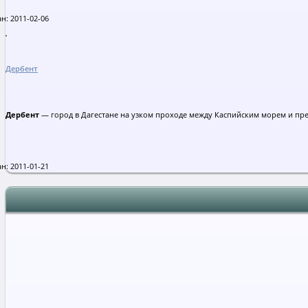
н: 2011-02-06
Дербент
Дербент
— город в Дагестане на узком проходе между Каспийским морем и пр
н: 2011-01-21