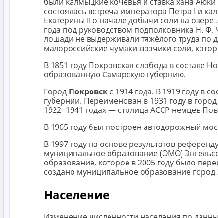
были калмыцкие кочевья и ставка хана Аюки
состоялась встреча императора Петра I и ка
Екатерины II о начале добычи соли на озере Э
года под руководством подполковника Н. Ф. 
лошади не выдерживали тяжёлого труда по до
малороссийские чумаки-возчики соли, котор
В 1851 году Покровская слобода в составе Н
образованную Самарскую губернию.
Город
Покровск
с 1914 года. В 1919 году в 
губернии. Переименован в 1931 году в горо
1922−1941 годах — столица АССР немцев Пов
В 1965 году был построен автодорожный мос
В 1997 году на основе результатов референ
муниципальное образование (ОМО) Энгельсск
образование, которое в 2005 году было пер
создано муниципальное образование город Э
Население
Изменение численности населения по данны