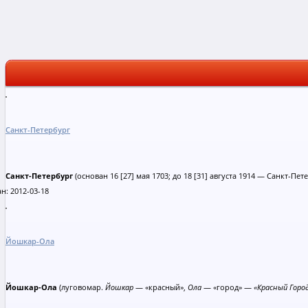
Санкт-Петербург
Санкт-Петербург
(основан 16 [27] мая 1703; до 18 [31] августа 1914 — Санкт-Пет
н: 2012-03-18
Йошкар-Ола
Йошкар-Ола
(луговомар.
Йошкар
— «красный»,
Ола
— «город» —
«Красный Горо