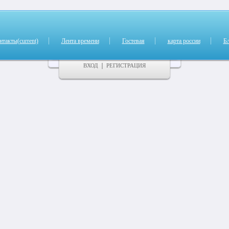
нтакты
(current)
Лента времени
Гостевая
карта россии
Б
ВХОД
РЕГИСТРАЦИЯ