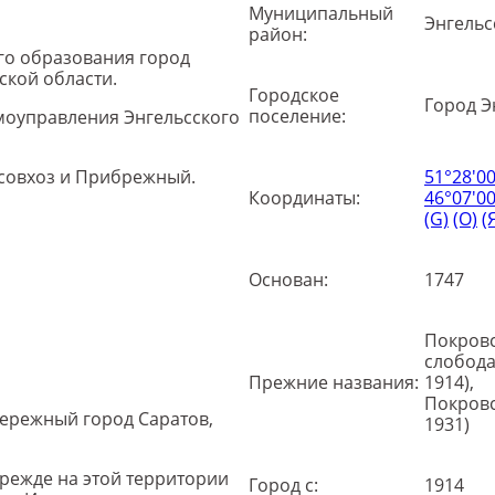
Муниципальный
Энгельс
район:
ого образования город
ской области.
Городское
Город Э
поселение:
моуправления Энгельсского
совхоз и Прибрежный.
51°28′00
Координаты:
46°07′00″
(G)
(O)
(
Основан:
1747
Покров
слобода
Прежние названия:
1914),
Покровс
бережный город Саратов,
1931)
Прежде на этой территории
Город с:
1914