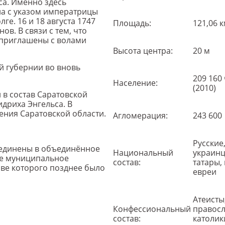
са. Именно здесь
ана с указом императрицы
ге. 16 и 18 августа 1747
Площадь:
121,06 к
в. В связи с тем, что
и приглашены с волами
Высота центра:
20 м
ой губернии во вновь
209 160
Население:
(2010)
и в состав Саратовской
дриха Энгельса. В
ения Саратовской области.
Агломерация:
243 600
Русские
соединены в объединённое
Национальный
украинц
ое муниципальное
состав:
татары, 
аве которого позднее было
евреи
Атеисты
Конфессиональный
правосл
состав:
католик