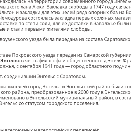
 находилась на территории современного города Энгель
лмыцкого хана Аюки. Закладка слободы в 1747 году связ
льтон и закладки для этих целей ряда опорных баз на Вол
Чемодурова состоялась закладка первых соляных магазино
ставке по степи соли, для её доставки в Заволжье был
ые и стали первыми жителями слободы.
овоузенского уезда была передана из состава Саратовск
составе Покровского уезда передан из Самарской губерни
д
Энгельс
в честь философа и общественного деятеля Фри
олжья, с сентября 1941 года — город областного подчин
т, соединивший Энгельс с Саратовом.
дума жителей город Энгельс и Энгельсский район были 
ого района, преобразованное в 2000 году в Энгельсск
еименовано в Энгельсский муниципальный район, в сост
нгельс со статусом городского поселения.
м всесоюзных и всероссийских переписей: