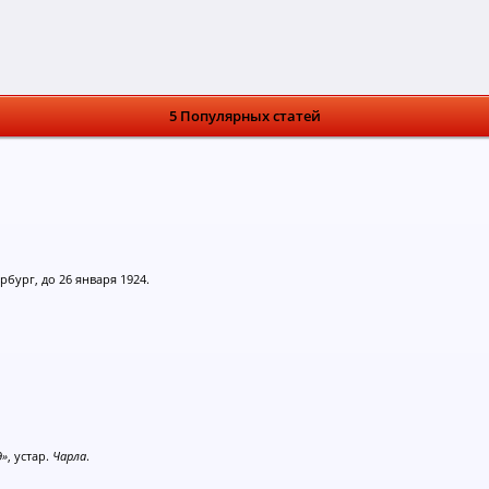
5 Популярных статей
ербург, до 26 января 1924.
д»
, устар.
Чарла
.