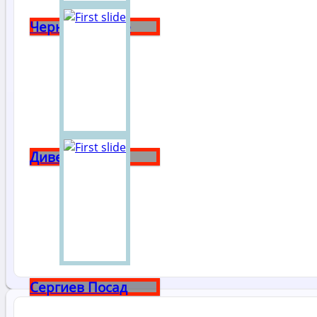
Чернышевское
Дивеево
Сергиев Посад