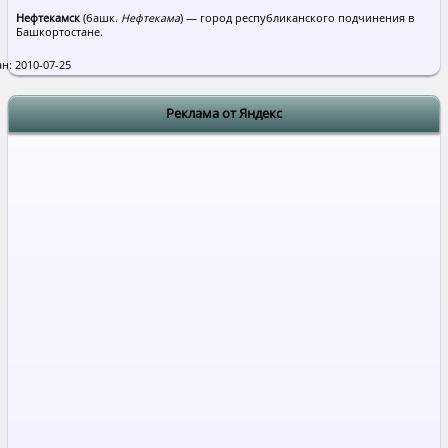
Нефтекамск
(башк.
Нефтекама
) — город республиканского подчинения в
Башкортостане.
н: 2010-07-25
Реклама от Яндекс