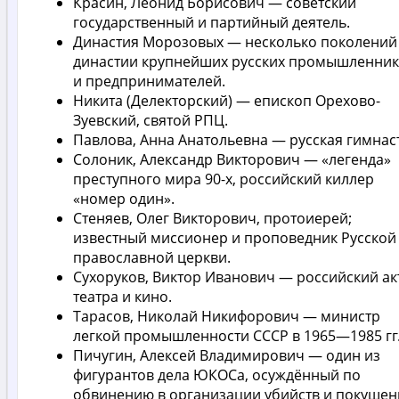
Красин, Леонид Борисович — советский
государственный и партийный деятель.
Династия Морозовых — несколько поколений
династии крупнейших русских промышленни
и предпринимателей.
Никита (Делекторский) — епископ Орехово-
Зуевский, святой РПЦ.
Павлова, Анна Анатольевна — русская гимнаст
Солоник, Александр Викторович — «легенда»
преступного мира 90-х, российский киллер
«номер один».
Стеняев, Олег Викторович, протоиерей;
известный миссионер и проповедник Русской
православной церкви.
Сухоруков, Виктор Иванович — российский ак
театра и кино.
Тарасов, Николай Никифорович — министр
легкой промышленности СССР в 1965—1985 гг
Пичугин, Алексей Владимирович — один из
фигурантов дела ЮКОСа, осуждённый по
обвинению в организации убийств и покушен