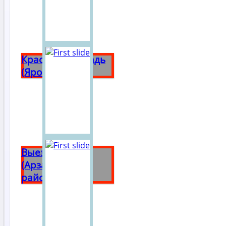
Красная площадь
(Ярославль)
Выездное
(Арзамасский
район)