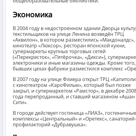
общеобразовательные библиотеки.
Экономика
В 2004 году в недостроенном здании Дворца культ
текстильщиков на улице Ленина возведён ТРЦ
«Аквилон», в котором разместились «Макдоналдс»,
кинотеатр «Люксор», ресторан японской кухни,
супермаркеты крупных торговых сетей
(«Перекресток», «Пятёрочка», «Дикси»), супермарк
электроники и иные магазины одежды. Кроме того,
бывших цехах фабрики разместился комплекс «Оре
В 2007 году на улице Флиера открыт ТРЦ «Капитол
с кинотеатром «КароФильм», который был позже
закрыт, и супермаркетом «Рамстор», в декабре 200
года перепроданный, и ставший магазином «Ашан
Сити».
В городе действует гостиница «ЛИАЗ», гостиничны
комплексы «Центральный» и «Оретекс», санаторий-
профилакторий «Дубравушка».