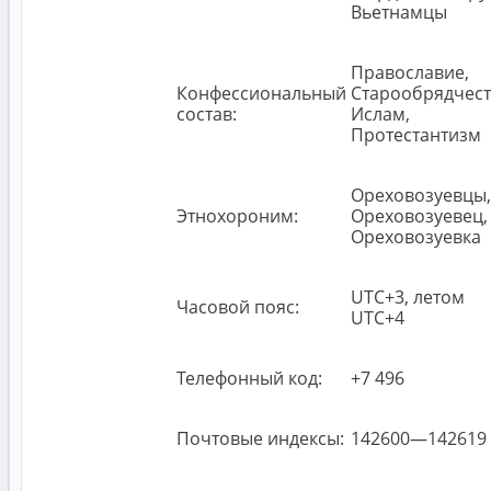
Вьетнамцы
Православие,
Конфессиональный
Старообрядчест
состав:
Ислам,
Протестантизм
Ореховозуевцы,
Этнохороним:
Ореховозуевец,
Ореховозуевка
UTC+3, летом
Часовой пояс:
UTC+4
Телефонный код:
+7 496
Почтовые индексы:
142600—142619