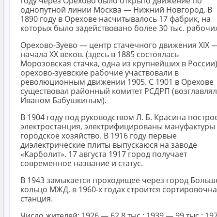
году через Орехово было открыто движение по
однопутной линии Москва — Нижний Новгород. В
1890 году в Орехове насчитывалось 17 фабрик, на
которых было задействовано более 30 тыс. рабочих
Орехово-Зуево — центр стачечного движения XIX 
начала XX веков. (здесь в 1885 состоялась
Морозовская стачка, одна из крупнейших в России)
орехово-зуевские рабочие участвовали в
революционным движении 1905. С 1901 в Орехове
существовал районный комитет РСДРП (возглавлял
Иваном Бабушкиным).
В 1904 году под руководством Л. Б. Красина постро
электростанция, электрифицированы мануфактуры
городское хозяйство. В 1916 году первые
диэлектрические плиты выпускаюся на заводе
«Карболит». 17 августа 1917 город получает
современное название и статус.
В 1943 замыкается проходящее через город Больш
кольцо МЖД, в 1960-х годах строится сортировочн
станция.
Число жителей: 1926 — 62,8 тыс.; 1939 — 99 тыс.; 19