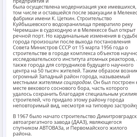
предприятия и
была осуществлена модернизация уже имевшихся,
том числе и оставшейся после эвакуации в Мелеке
фабрики имени К. Цеткин. Строительство
Куйбышевского водохранилища превратило реку
Черемшан в судоходную и в Мелекессе был открыт
речной порт. Но кардинальные изменения в судьб
города произошли после выхода постановления
Совета Министров СССР от 15 марта 1956 года о
строительстве в городе комплекса объектов научн
исследовательского института атомных реакторов, 
также города для сотрудников будущего научного
центра на 50 тысяч жителей. Таким образом возни
огромный Западный район города, называемый
местными жителями
соцгородом
. Он был построен 
месте векового соснового бора, часть которого
удалось сохранить благодаря специальным усили
строителей, что придало этому району города
неповторимый вид, несмотря на типовую застройку
В 1967 было начато строительство Димитровградс
автоагрегатного завода (ДААЗ), являющегося
спутником АВТОВАЗа, и Первомайского жилого
района.