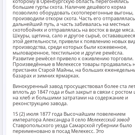
которому в Оренбургскую область перегонялись
большие гурты скота. Наличие дешёвого корма
позволило оборудовать скотоперегонные выгоны, 
производили откорм скота. Часть его отправлялась
дальнейший путь, а часть забивалась на местных
скотобойнях и отправлялась на восток в виде мяса.
Шкуры, щетина, сало и другое сырьё, остававшееся
этой деятельности, привели к появлению новых ви
производства, среди которых были кожевенное,
мыловаренное, текстильное и другие ремёсла.
Развитие ремёсел привело к оживлению торговли.
Произведённые в Мелекессе товары продавались 
пристанях Старой Майны, на больших еженедельн
базарах и зимних ярмарках.
Винокуренный завод просуществовал более ста ле
вплоть до 1847 года и был закрыт в связи с ростом 
на хлеб и большими затратами на содержание и
реконструкцию завода.
15 (2) июля 1877 года Высочайшим повелением
императора Александра II село
Мелекесский завод
Ставропольского уезда Самарской губернии было
переименовано в посад Мелекесс. Это