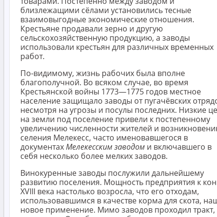
товарами. Постепенно между заводом и
близлежащими сёлами установились тесные
взаимовыгодные экономические отношения.
Крестьяне продавали зерно и другую
сельскохозяйственную продукцию, а заводы
использовали крестьян для различных временных
работ.
По-видимому, жизнь рабочих была вполне
благополучной. Во всяком случае, во время
Крестьянской войны 1773—1775 годов местное
население защищало заводы от пугачёвских отряд
несмотря на угрозы и посулы последних. Низкие ц
на земли под поселение привели к постепенному
увеличению численности жителей и возникновен
селения Мелекесс, часто именовавшегося в
документах
Мелекесским заводом
и включавшего в
себя несколько более мелких заводов.
Винокуренные заводы послужили дальнейшему
развитию поселения. Мощность предприятия к кон
XVIII века настолько возросла, что его отходам,
использовавшимся в качестве корма для скота, на
новое применение. Мимо заводов проходил тракт,