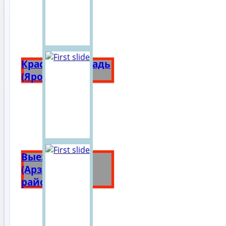
Красная площадь
(Ярославль)
Выездное
(Арзамасский
район)