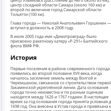
центр Ульяновск (расстояние до него около 85 км),
центр соседней области Самара (около 160 км) и
второй по величине город Самарской области
Тольятти (100 км).
Глава города — Николай Анатольевич Горшенин —
вступил в должность в 2008 году.
В июле 2005 года имя «Димитровград» было
присвоено ракетному катеру «Р-291» Балтийского
флота ВМФ РФ.
История
Первые поселения в районе современного города
появились во второй половине XVII века, когда
началось заселение земель между Волгой и
Черемшаном, связанное со строительством перво
Закаменской укреплённой линии. Дата основания
города точно неизвестна и по разным оценкам
находится между 1626 и 1767 годами. В настоящее
время за год основания города принята условная д
1698 год. Она внесена в Устав города и привязана к
первому документальному упоминанию поселения