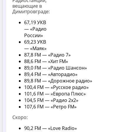
Радиостанции,
вещающие в
Димитровграде:
67,19 УКВ
— «Радио
России»
69,23 УКВ
— «Маяк»
87,8 FM — «Радио 7»
88,6 FM — «Хит FM»
89,0 FM — «Радио Шансон»
89,4 FM — «Авторадио»
89,8 FM — «Дорожное радио»
100,4 FM — «Русское радио»
101,6 FM — «Европа Плюс»
104,5 FM — «Радио 2х2»
107,6 FM — «Ретро FM»
Скоро:
90,2 FM — «Love Radio»