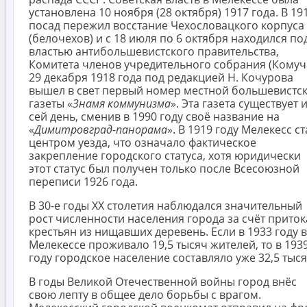
установлена 10 ноября (28 октября) 1917 года. В 19
посад пережил восстание Чехословацкого корпуса
(белочехов) и с 18 июля по 6 октября находился по
властью антибольшевистского правительства,
Комитета членов учредительного собрания (Комуча
29 декабря 1918 года под редакцией Н. Кочурова
вышел в свет первый номер местной большевистс
газеты «
Знамя коммунизма
». Эта газета существует 
сей день, сменив в 1990 году своё название на
«
Димитровград-панорама
». В 1919 году Мелекесс ст
центром уезда, что означало фактическое
закрепление городского статуса, хотя юридически
этот статус был получен только после Всесоюзной
переписи 1926 года.
В 30-е годы XX столетия наблюдался значительный
рост численности населения города за счёт приток
крестьян из нищавших деревень. Если в 1933 году в
Мелекессе проживало 19,5 тысяч жителей, то в 193
году городское население составляло уже 32,5 тыся
В годы Великой Отечественной войны город внёс
свою лепту в общее дело борьбы с врагом.