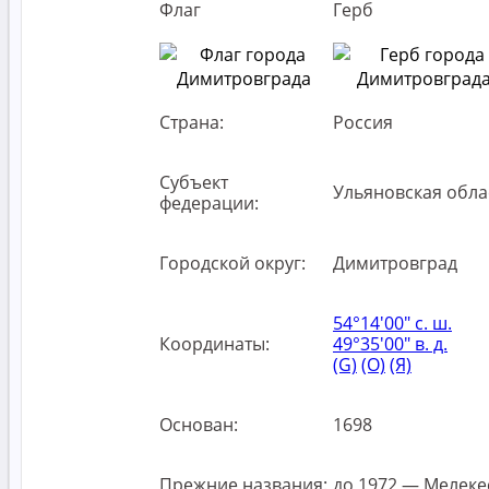
Флаг
Герб
Страна:
Россия
Субъект
Ульяновская обла
федерации:
Городской округ:
Димитровград
54°14′00″ с. ш.
Координаты:
49°35′00″ в. д.
(G)
(O)
(Я)
Основан:
1698
Прежние названия:
до 1972 — Мелеке