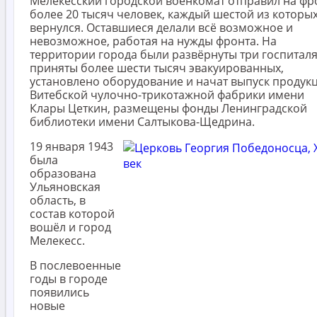
Мелекесский городской военкомат отправил на фр
более 20 тысяч человек, каждый шестой из которых
вернулся. Оставшиеся делали всё возможное и
невозможное, работая на нужды фронта. На
территории города были развёрнуты три госпиталя
приняты более шести тысяч эвакуированных,
установлено оборудование и начат выпуск продук
Витебской чулочно-трикотажной фабрики имени
Клары Цеткин, размещены фонды Ленинградской
библиотеки имени Салтыкова-Щедрина.
19 января 1943
была
образована
Ульяновская
область, в
состав которой
вошёл и город
Мелекесс.
В послевоенные
годы в городе
появились
новые