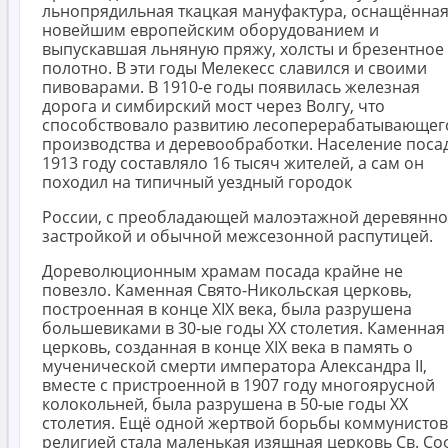
льнопрядильная ткацкая мануфактура, оснащённа
новейшим европейским оборудованием и
выпускавшая льняную пряжу, холсты и брезентное
полотно. В эти годы Мелекесс славился и своими
пивоварами. В 1910-е годы появилась железная
дорога и симбирский мост через Волгу, что
способствовало развитию лесоперерабатывающег
производства и деревообработки. Население поса
1913 году составляло 16 тысяч жителей, а сам он
походил на типичный уездный городок
России, с преобладающей малоэтажной деревянн
застройкой и обычной межсезонной распутицей.
Дореволюционным храмам посада крайне не
повезло. Каменная Свято-Никольская церковь,
построенная в конце XIX века, была разрушена
большевиками в 30-ые годы XX столетия. Каменная
церковь, созданная в конце XIX века в память о
мученической смерти императора Александра II,
вместе с пристроенной в 1907 году многоярусной
колокольней, была разрушена в 50-ые годы XX
столетия. Ещё одной жертвой борьбы коммунистов
религией стала маленькая изящная церковь Св. С