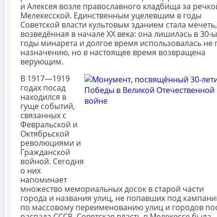
и Алексея возле православного кладбища за речко
Мелекесской. Единственным уцелевшим в годы
Советской власти культовым зданием стала мечеть,
возведённая в начале XX века: она лишилась в 30-
годы минарета и долгое время использовалась не 
назначению, но в настоящее время возвращена
верующим.
В 1917—1919
годах посад
находился в
гуще событий,
связанных с
Февральской и
Октябрьской
революциями и
Гражданской
войной. Сегодня
о них
напоминает
множество мемориальных досок в старой части
города и названия улиц, не попавших под кампан
по массовому переименованию улиц и городов по
распада СССР. Советская власть в Мелекессе была