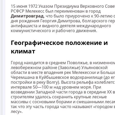
15 июня 1972 Указом Президиума Верховного Сове
РСФСР Мелекесс был переименован в город
Димитровград
, что было приурочено к 90-летию 
дня рождения Георгия Димитрова, болгарского гер
антифашиста и видного деятеля международного
коммунистического и рабочего движения.
Географическое положение и
климат
Город находится в среднем Поволжье, в низменно
левобережном районе (Заволжье) Ульяновской
области в месте впадения рек Мелекесски и Больш
Черемшана в Куйбышевское водохранилище (до е
постройки в реку Волгу). Высота рельефа колеблетс
интервале 50—100 м над уровнем моря. При
возведении Западной части города в середине XX 
строителям удалось сохранить крупные лесные
массивы с сосновыми борами и смешанными леса
так что эту часть города часто называют «городом 
лесу».