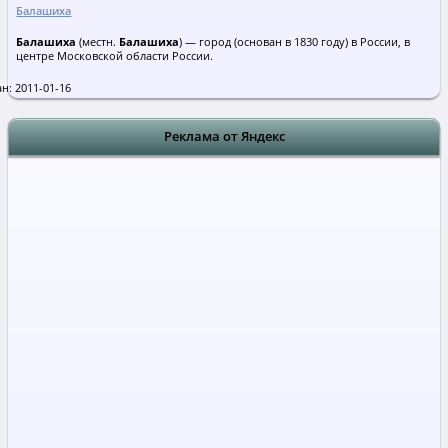
Балашиха
Балашиха
(местн.
Балашиха
) — город (основан в 1830 году) в России, в
центре Московской области России.
н: 2011-01-16
Реклама от Яндекс