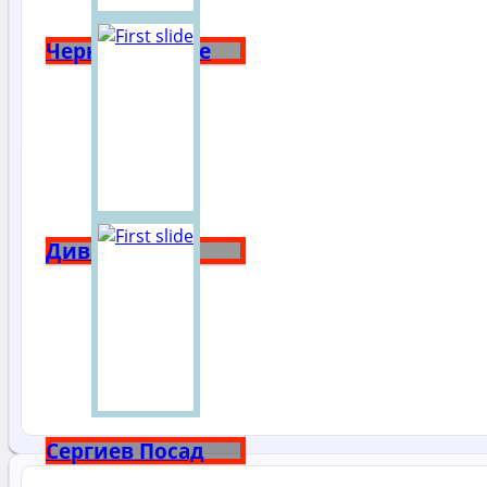
Чернышевское
Дивеево
Сергиев Посад