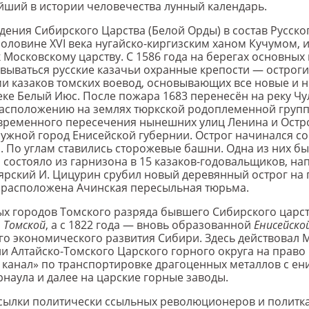
рейший в истории человечества лунный календарь.
ения Сибирского Царства (Белой Орды) в состав Русског
половине XVI века нугайско-киргизским ханом Кучумом,
 Московскому царству. С 1586 года на берегах основных
вываться русские казачьи охранные крепости — остроги
и казаков томских воевод, основывающих все новые и н
еке Белый Июс. После пожара 1683 перенесён на реку Чу
расположению на землях тюркской родоплеменной групп
современного пересечения нынешних улиц Ленина и Остро
кружной город Енисейской губернии. Острог начинался со
 По углам ставились сторожевые башни. Одна из них б
состояло из гарнизона в 15 казаков-годовальщиков, н
оярский И. Цицурин срубил новый деревянный острог на 
рь расположена Ачинская пересыльная тюрьма.
ных городов Томского разряда бывшего Сибирского царств
а
Томской
, а с 1822 года — вновь образованной
Енисейско
го экономического развития Сибири. Здесь действовал 
ии Алтайско-Томского Царского горного округа на прав
й канал» по транспортировке драгоценных металлов с ен
наула и далее на царские горные заводы.
ссылки политически ссыльных революционеров и политка