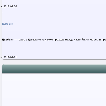
н: 2011-02-06
Дербент
Дербент
— город в Дагестане на узком проходе между Каспийским морем и пр
н: 2011-01-21