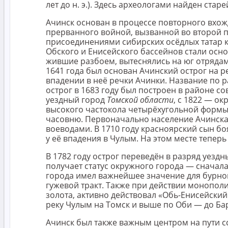
лет до н. э.). Здесь археологами найден ста
Ачинск основан в процессе повторного вхожд
прерванного войной, вызванной во второй 
присоединениями сибирских осёдлых татар к
Обского и Енисейского бассейнов стали осно
жившие разбоем, вытеснялись на юг отрядам
1641 года был основан Ачинский острог на р
впадении в неё речки Ачинки. Название по 
острог в 1683 году был построен в районе 
уездный город
Томской области
, с 1822 — о
высокого частокола четырёхугольной формы.
часовню. Первоначально население Ачинска 
воеводами. В 1710 году красноярский сын б
у её впадения в Чулым. На этом месте тепе
В 1782 году острог переведён в разряд уезд
получает статус окружного города — сначал
города имел важнейшее значение для бурно
гужевой тракт. Также при действии монопол
золота, активно действовал «Обь-Енисейски
реку Чулым на Томск и выше по Оби — до Бар
Ачинск был также важным центром на пути 