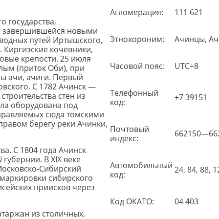
Агломерация:
111 621
о государства,
 и завершившейся новыми
Этнохороним:
Ачинцы, А
 водных путей Иртышского,
. Киргизские кочевники,
овые крепости. 25 июля
Часовой пояс:
UTC+8
лым (приток Оби), при
ы ачи, ачиги. Первый
вского. С 1782 Ачинск —
Телефонный
 строительства стен из
+7 39151
код:
ыла оборудована под
аправляемых сюда томскими
правом берегу реки Ачинки,
Почтовый
662150—66
индекс:
а. С 1804 года Ачинск
й
губернии. В XIX веке
Автомобильный
Московско-Сибирский
24, 84, 88, 1
код:
о маркировки сибирского
исейских приисков через
Код ОКАТО:
04 403
таржан из столичных,