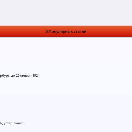
5 Популярных статей
ербург, до 26 января 1924.
д»
, устар.
Чарла
.