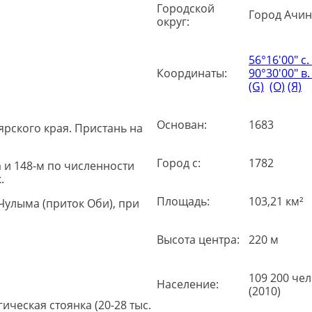
Городской
Город Ачин
округ:
56°16′00″ с.
Координаты:
90°30′00″ в. 
(G)
(O)
(Я)
Основан:
1683
рского края. Пристань на
Город с:
1782
 и 148-м по численности
.
Площадь:
103,21 км²
 Чулыма (приток Оби), при
Высота центра:
220 м
109 200 че
Население:
(2010)
ческая стоянка (20-28 тыс.