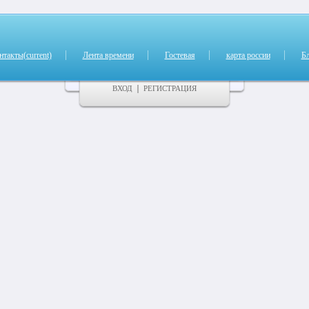
нтакты
(current)
Лента времени
Гостевая
карта россии
Б
ВХОД
РЕГИСТРАЦИЯ