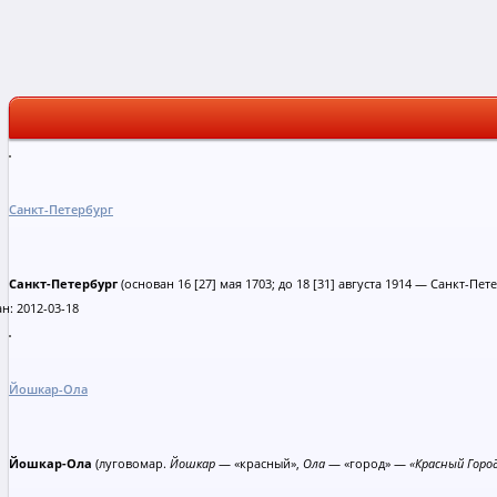
Санкт-Петербург
Санкт-Петербург
(основан 16 [27] мая 1703; до 18 [31] августа 1914 — Санкт-Пет
н: 2012-03-18
Йошкар-Ола
Йошкар-Ола
(луговомар.
Йошкар
— «красный»,
Ола
— «город» —
«Красный Горо