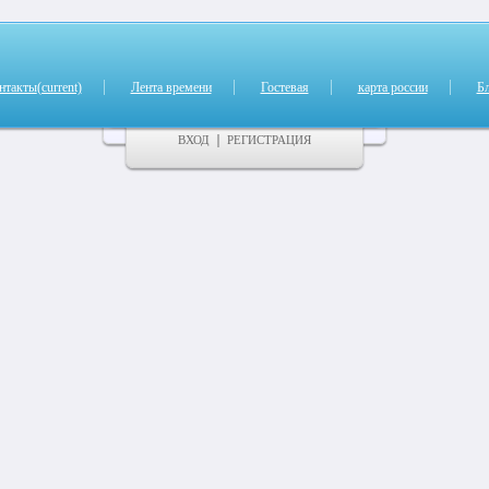
нтакты
(current)
Лента времени
Гостевая
карта россии
Б
ВХОД
РЕГИСТРАЦИЯ