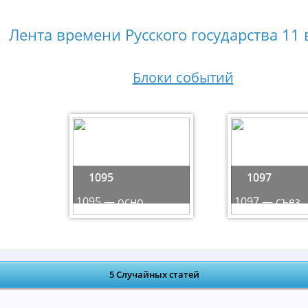
Лента времени Русского государства 11 в
Блоки событий
1095
1097
1095 — осно ...
1097 — съез ..
5 Случайных статей