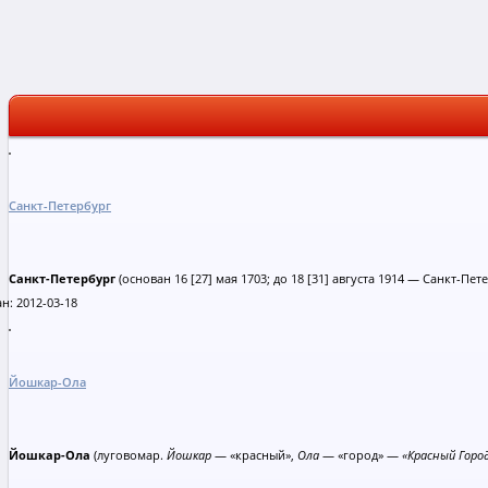
Санкт-Петербург
Санкт-Петербург
(основан 16 [27] мая 1703; до 18 [31] августа 1914 — Санкт-Пет
н: 2012-03-18
Йошкар-Ола
Йошкар-Ола
(луговомар.
Йошкар
— «красный»,
Ола
— «город» —
«Красный Горо