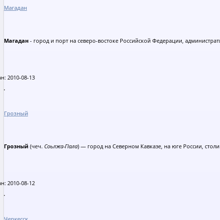
Магадан
Магадан
- город и порт на северо-востоке Российской Федерации, администра
н: 2010-08-13
Грозный
Грозный
(чеч.
Соьлжа-ГІала
) — город на Северном Кавказе, на юге России, стол
н: 2010-08-12
Черкесск