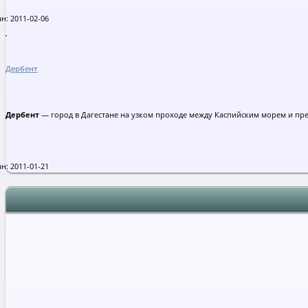
н: 2011-02-06
Дербент
Дербент
— город в Дагестане на узком проходе между Каспийским морем и пр
н: 2011-01-21