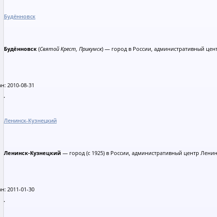
Будённовск
Будённовск
(
Святой Крест, Прикумск
) — город в России, административный цент
н: 2010-08-31
Ленинск-Кузнецкий
Ленинск-Кузнецкий
— город (с 1925) в России, административный центр Лени
н: 2011-01-30