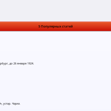
5 Популярных статей
ербург, до 26 января 1924.
д»
, устар.
Чарла
.