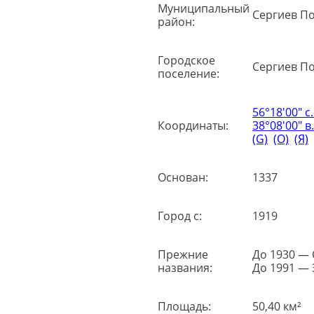
Муниципальный
Сергиев П
район:
Городское
Сергиев П
поселение:
56°18′00″ с.
Координаты:
38°08′00″ в.
(G)
(O)
(Я)
Основан:
1337
Город с:
1919
Прежние
До 1930 — 
названия:
До 1991 — 
Площадь:
50,40 км²