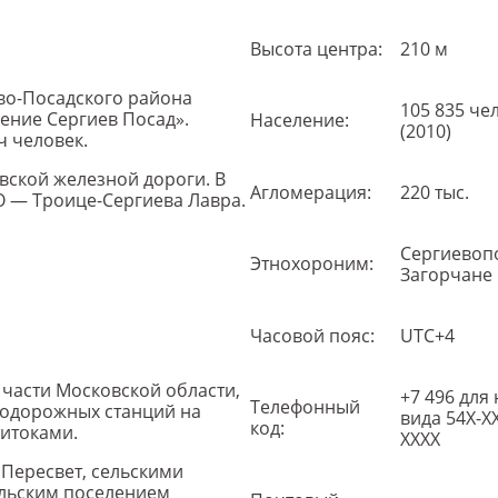
Высота центра:
210 м
ево-Посадского района
105 835 че
ение Сергиев Посад».
Население:
(2010)
ч человек.
вской железной дороги. В
Агломерация:
220 тыс.
О — Троице-Сергиева Лавра.
Сергиевоп
Этнохороним:
Загорчане
Часовой пояс:
UTC+4
 части Московской области,
+7 496 для
Телефонный
знодорожных станций на
вида 54Х-ХХ
код:
ритоками.
ХХХХ
 Пересвет, сельскими
ельским поселением