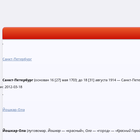
Санкт-Петербург
Санкт-Петербург
(основан 16 [27] мая 1703; до 18 [31] августа 1914 — Санкт-Пет
н: 2012-03-18
Йошкар-Ола
Йошкар-Ола
(луговомар.
Йошкар
— «красный»,
Ола
— «город» —
«Красный Горо