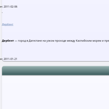
н: 2011-02-06
Дербент
Дербент
— город в Дагестане на узком проходе между Каспийским морем и пр
н: 2011-01-21