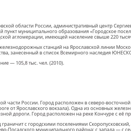
ковской области России, административный центр Серги
й пункт муниципального образования «Городское посел
дской агломерации, имеющей население свыше 220 тыся
 железнодорожных станций на Ярославской линии Моско
сства, занесенный в список Всемирного наследия ЮНЕСК
ие — 105,8 тыс. чел. (2010).
ой части России. Город расположен в северо-восточной
ороге от Ярославского вокзала). Одна из основных желе
ной дороги. Город расположен на реке Кончуре с её п
д граничит с городскими поселениями Скоропусковский,
о-Посадского муниципального района; с запада — с с