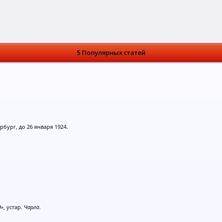
5 Популярных статей
ербург, до 26 января 1924.
д»
, устар.
Чарла
.