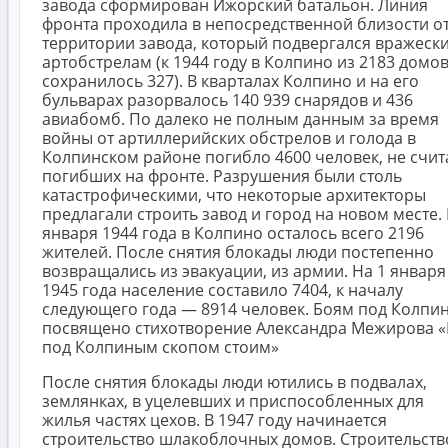
завода сформирован Ижорский батальон. Линия
фронта проходила в непосредственной близости о
территории завода, который подвергался вражеск
артобстрелам (к 1944 году в Колпино из 2183 домо
сохранилось 327). В кварталах Колпино и на его
бульварах разорвалось 140 939 снарядов и 436
авиабомб. По далеко не полным данным за время
войны от артиллерийских обстрелов и голода в
Колпинском районе погибло 4600 человек, не счит
погибших на фронте. Разрушения были столь
катастрофическими, что некоторые архитекторы
предлагали строить завод и город на новом месте. 
января 1944 года в Колпино осталось всего 2196
жителей. После снятия блокады люди постепенно
возвращались из эвакуации, из армии. На 1 января
1945 года население составило 7404, к началу
следующего года — 8914 человек. Боям под Колпи
посвящено стихотворение Александра Межирова 
под Колпиным скопом стоим»
После снятия блокады люди ютились в подвалах,
землянках, в уцелевших и приспособленных для
жилья частях цехов. В 1947 году начинается
строительство шлакоблочных домов. Строительств