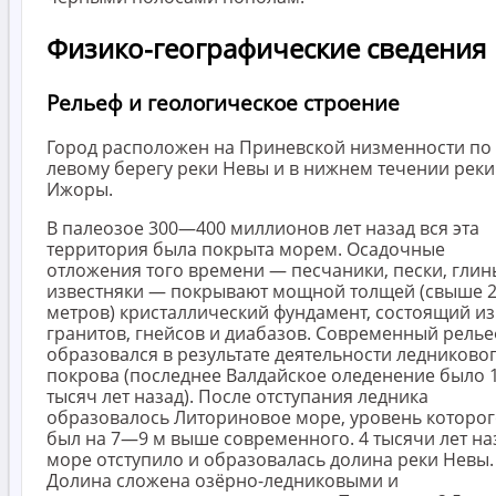
Физико-географические сведения
Рельеф и геологическое строение
Город расположен на Приневской низменности по
левому берегу реки Невы и в нижнем течении реки
Ижоры.
В палеозое 300—400 миллионов лет назад вся эта
территория была покрыта морем. Осадочные
отложения того времени — песчаники, пески, глин
известняки — покрывают мощной толщей (свыше 
метров) кристаллический фундамент, состоящий из
гранитов, гнейсов и диабазов. Современный рель
образовался в результате деятельности ледниково
покрова (последнее Валдайское оледенение было 
тысяч лет назад). После отступания ледника
образовалось Литориновое море, уровень которо
был на 7—9 м выше современного. 4 тысячи лет на
море отступило и образовалась долина реки Невы.
Долина сложена озёрно-ледниковыми и