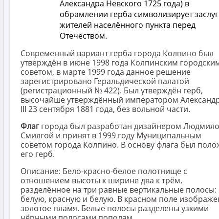
Александра Невского 1725 года) в
обрамлении герба символизирует заслу
жителей населённого пункта перед
Отечеством.
Современный вариант герба города Колпино был
утверждён в июне 1998 года Колпинским городски
советом, в марте 1999 года данное решение
зарегистрировано Геральдической палатой
(регистрационный № 422). Был утверждён герб,
высочайше утверждённый императором Александ
III 23 сентября 1881 года, без вольной части.
Флаг
города был разработан дизайнером Людмил
Смилгой и принят в 1999 году Муниципальным
советом города Колпино. В основу флага был пол
его герб.
Описание: Бело-красно-белое полотнище с
отношением высоты к ширине два к трём,
разделённое на три равные вертикальные полосы:
белую, красную и белую. В красном поле изображе
золотое пламя. Белые полосы разделены узкими
чёрными полосами пополам.