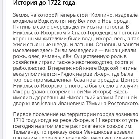
История до 1722 года
Земля, на которой теперь стоит Колпино, издревле
входила в Водскую пятину Великого Новгорода.
Пятины в свою очередь делились на погосты. В
Никольско-Ижорском и Спасо-Городецком погоста
коренными жителями были водь, ижора, весь, а та
жили ссыльные шведы и латыши. Основным занят
населения здесь были земледелие — выращивали
рожь, овёс, ячмень, лён. Существенную роль в
хозяйстве играли также животноводство, охота и
рыболовство. В переписной книге Водской пятины
века упоминается «Рядок на рце Ижер», где была
торгово-промышленная база новгородцев. Центр
Никольско-Ижорского погоста было село в излучи
Ижоры (район современной Ям-Ижоры). Здесь
имелись деревянный Никольский храм и большой
двор князя Ивана Ивановича Тёмкина-Ростовского
Первое поселение на территории города возникло
1710 году, когда на реке Ижоре, в 11 верстах от усть
(сегодня на этом месте располагается совхоз им.
Тельмана), по приказу князя Меншикова возвели
плотину и перенесли вододействующую пильную