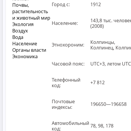
Город с:
1912
Почвы,
растительность
и животный мир
143,8 тыс. челове
Население:
Экология
(2008)
Воздух
Вода
Колпинцы,
Население
Этнохороним:
Колпинец, Колпи
Органы власти
Экономика
Часовой пояс:
UTC+3, летом UT
Телефонный
+7 812
код:
Почтовые
196650—196658
индексы:
Автомобильный
78, 98, 178
код: