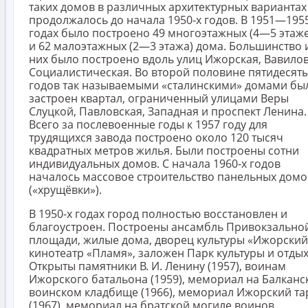
таких домов в различных архитектурных вариантах
продолжалось до начала 1950-х годов. В 1951—195
годах было построено 49 многоэтажных (4—5 этаж
и 62 малоэтажных (2—3 этажа) дома. Большинство 
них было построено вдоль улиц Ижорская, Вавилов
Социалистическая. Во второй половине пятидесят
годов так называемыми «сталинскими» домами бы
застроен квартал, ограниченный улицами Веры
Слуцкой, Павловская, Западная и проспект Ленина.
Всего за послевоенные годы к 1957 году для
трудящихся завода построено около 120 тысяч
квадратных метров жилья. Были построены сотни
индивидуальных домов. С начала 1960-х годов
началось массовое строительство панельных домо
(«хрущёвки»).
В 1950-х годах город полностью восстановлен и
благоустроен. Построены ансамбль Привокзально
площади, жилые дома, дворец культуры «Ижорский
кинотеатр «Пламя», заложен Парк культуры и отдых
Открыты памятники В. И. Ленину (1957), воинам
Ижорского батальона (1959), мемориал на Балкан
воинском кладбище (1966), мемориал Ижорский та
(1967), мемориал на братской могиле воинов