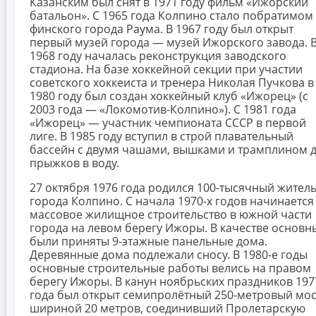
Казанским был снят в 1971 году фильм «Ижорский
батальон». С 1965 года Колпино стало побратимом
финского города Раума. В 1967 году был открыт
первый музей города — музей Ижорского завода. 
1968 году началась реконструкция заводского
стадиона. На базе хоккейной секции при участии
советского хоккеиста и тренера Николая Пучкова в
1980 году был создан хоккейный клуб «Ижорец» (с
2003 года — «Локомотив-Колпино»). С 1981 года
«Ижорец» — участник чемпионата СССР в первой
лиге. В 1985 году вступил в строй плавательный
бассейн с двумя чашами, вышками и трамплином 
прыжков в воду.
27 октября 1976 года родился 100-тысячный жител
города Колпино. С начала 1970-х годов начинается
массовое жилищное строительство в южной части
города на левом берегу Ижоры. В качестве основн
были приняты 9-этажные панельные дома.
Деревянные дома подлежали сносу. В 1980-е годы
основные строительные работы велись на правом
берегу Ижоры. В канун ноябрьских праздников 197
года был открыт семипролётный 250-метровый мос
шириной 20 метров, соединивший Пролетарскую