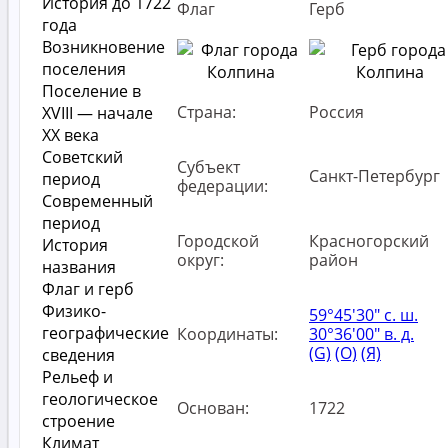
История до 1722
Флаг
Герб
года
Возникновение
поселения
Поселение в
Страна:
Россия
XVIII — начале
XX века
Советский
Субъект
Санкт-Петербург
период
федерации:
Современный
период
Городской
Красногорский
История
округ:
район
названия
Флаг и герб
Физико-
59°45′30″ с. ш.
географические
Координаты:
30°36′00″ в. д.
(G)
(O)
(Я)
сведения
Рельеф и
геологическое
Основан:
1722
строение
Климат