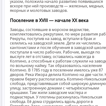
указом, положила начало развитию появившихся
вскоре при ней производств — железных, медных,
якорных и молотовых заводов.
Поселение в XVIII — начале XX века
Заводы, состоявшие в морском ведомстве,
комплектовались рекрутами, по мере развития раб
Рекруты, поступив на завод, вступали в брак и
селились на заводской земле. Дети их числились
кантонистами и после обучения в заводской школе
поступали в число рабочих. Рабочие, выходя по
выслуге лет в отставку, оставались навсегда в
Колпино, а способные к работам служили на завод
по вольному найму. Так образовалось население
Колпино. В 1785 году в поселении имелось уже 87
дворов. Река Ижора делила Колпино на две части. 
правом берегу располагалась Колпино-Никольска
слобода, представлявшая собой широкую длинную
улицу, застроенную домами с четырёхскатными
крышами. Там жили заводские мастера и
подмастерья. У плотины раскинулась Никольская
слобода. Её дома сгрудились вдоль дороги в