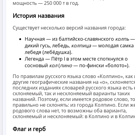
мощность — 250 000 т в год.
История названия
Существует несколько версий названия города:
Научная — из балтийско-славянского
колпь
—
дикий гусь, лебедь,
колпица
— молодая самка
лебедя (лебёдушка).
Легенда — Пётр I в этом месте споткнулся о
сосновый
кол
(
пино
— по-фински «болото»).
По правилам русского языка слово «Колпино», как 
другие географические названия на «о», склоняется
последних изданиях словарей русского языка есть 
склоняемый, так и несклоняемый варианты таких
названий. Поэтому, если имеется родовое слово, т
правильно не склонять: из города Колпино. Если ж
родового слова нет, то возможны оба варианта,
склоняемый и несклоняемый: в Колпино и в Колпи
Флаг и герб