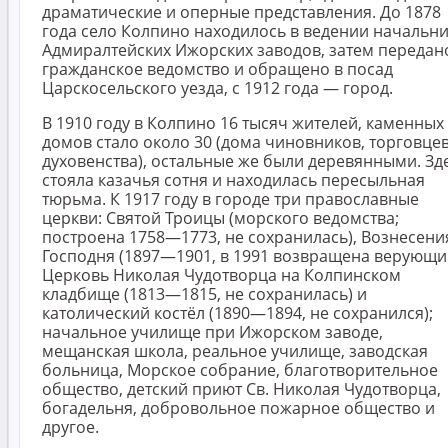
драматические и оперные представления. До 1878
года село Колпино находилось в ведении начальн
Адмиралтейских Ижорских заводов, затем передан
гражданское ведомство и обращено в посад
Царскосельского уезда, с 1912 года — город.
В 1910 году в Колпино 16 тысяч жителей, каменных
домов стало около 30 (дома чиновников, торговцев
духовенства), остальные же были деревянными. Зд
стояла казачья сотня и находилась пересыльная
тюрьма. К 1917 году в городе три православные
церкви: Святой Троицы (морского ведомства;
построена 1758—1773, не сохранилась), Вознесени
Господня (1897—1901, в 1991 возвращена верующи
Церковь Николая Чудотворца на Колпинском
кладбище (1813—1815, не сохранилась) и
католический костёл (1890—1894, не сохранился);
начальное училище при Ижорском заводе,
мещанская школа, реальное училище, заводская
больница, Морское собрание, благотворительное
общество, детский приют Св. Николая Чудотворца,
богадельня, добровольное пожарное общество и
другое.