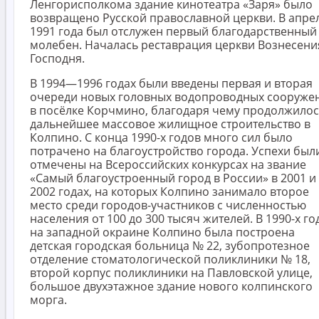
Ленгорисполкома здание кинотеатра «Заря» было
возвращено Русской православной церкви. В апре
1991 года был отслужен первый благодарственный
молебен. Началась реставрация церкви Вознесени
Господня.
В 1994—1996 годах были введены первая и вторая
очереди новых головных водопроводных сооруже
в посёлке Корчмино, благодаря чему продолжило
дальнейшее массовое жилищное строительство в
Колпино. С конца 1990-х годов много сил было
потрачено на благоустройство города. Успехи был
отмечены на Всероссийских конкурсах на звание
«Самый благоустроенный город в России» в 2001 и
2002 годах, на которых Колпино занимало второе
место среди городов-участников с численностью
населения от 100 до 300 тысяч жителей. В 1990-х го
на западной окраине Колпино была построена
детская городская больница № 22, зубопротезное
отделение стоматологической поликлиники № 18,
второй корпус поликлиники на Павловской улице,
большое двухэтажное здание нового колпинского
морга.