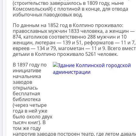
(строительство завершилось в 1809 году, ныне
Комсомольский) с плотиной в конце, для отвода
избыточных паводковых вод.
По данным на 1852 год в Колпино проживало:
православных мужчин 1833 человека, а женщин —
874, католиков соответственно 288 мужчин и 10
женщин, лютеран — 139 и 51, реформатов — 11 и 7,
евреев — 134 и 79, магометан — 11 и 9. Всего вмест
детьми в Колпино проживало 5261 человек.
В 1897 году по
инициативе
начальника
заводов
открылась
бесплатная
библиотека
(через четыре
года в ней уже
было около двух
тысяч книг). В
том же году
напротив заводов построен театр, где летом давал