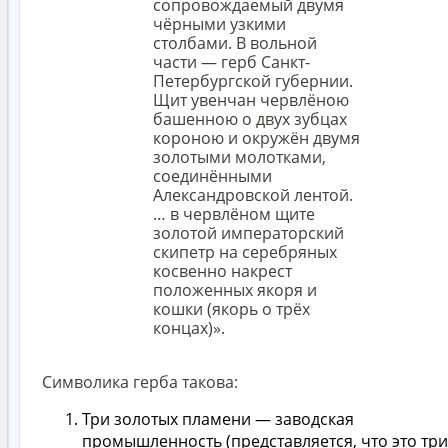
сопровождаемый двумя
чёрными узкими
столбами. В вольной
части — герб Санкт-
Петербургской губернии.
Щит увенчан червлёною
башенною о двух зубцах
короною и окружён двумя
золотыми молотками,
соединёнными
Александровской лентой.
… в червлёном щите
золотой императорский
скипетр на серебряных
косвенно накрест
положенных якоря и
кошки (якорь о трёх
концах)».
Символика герба такова:
Три золотых пламени — заводская
промышленность (представляется, что это три