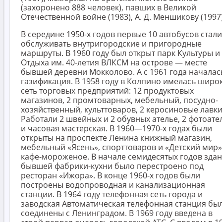
(захоронено 888 человек), павших в Великой
Отечественной войне (1983), А. Д. Меншикову (1997)
В середине 1950-х годов первые 10 автобусов стали
обслуживать внутригородские и пригородные
маршруты. В 1960 году был открыт парк Культуры и
Отдыха им. 40-летия ВЛКСМ на острове — месте
бывшей деревни Мокколово. А с 1961 года началас
газификация. В 1958 году в Колпино имелась широ
сеть торговых предприятий: 12 продуктовых
магазинов, 2 промтоварных, мебельный, посудно-
хозяйственный, культтоваров, 2 керосиновые лавки
Работали 2 швейных и 2 обувных ателье, 2 фотоате
и часовая мастерская. В 1960—1970-х годах были
открыты на проспекте Ленина книжный магазин,
мебельный «Ясень», спорттоваров и «Детский мир»
кафе-мороженое. В начале семидесятых годов зда
бывшей фабрики-кухни было перестроено под
ресторан «Ижора». В конце 1960-х годов были
построены водопроводная и канализационная
станции. В 1964 году телефонная сеть города и
заводская Автоматическая телефонная станция бы
соединены с Ленинградом. В 1969 году введена в