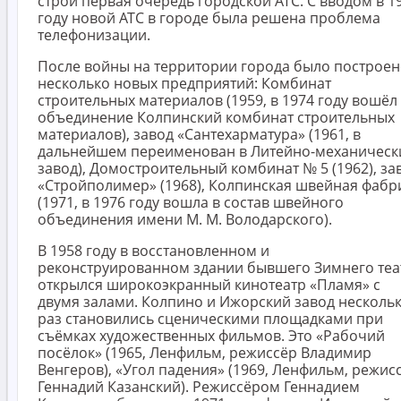
строй первая очередь городской АТС. С вводом в 1
году новой АТС в городе была решена проблема
телефонизации.
После войны на территории города было построе
несколько новых предприятий: Комбинат
строительных материалов (1959, в 1974 году вошёл
объединение Колпинский комбинат строительных
материалов), завод «Сантехарматура» (1961, в
дальнейшем переименован в Литейно-механическ
завод), Домостроительный комбинат № 5 (1962), за
«Стройполимер» (1968), Колпинская швейная фабр
(1971, в 1976 году вошла в состав швейного
объединения имени М. М. Володарского).
В 1958 году в восстановленном и
реконструированном здании бывшего Зимнего теа
открылся широкоэкранный кинотеатр «Пламя» с
двумя залами. Колпино и Ижорский завод несколь
раз становились сценическими площадками при
съёмках художественных фильмов. Это «Рабочий
посёлок» (1965, Ленфильм, режиссёр Владимир
Венгеров), «Угол падения» (1969, Ленфильм, режис
Геннадий Казанский). Режиссёром Геннадием