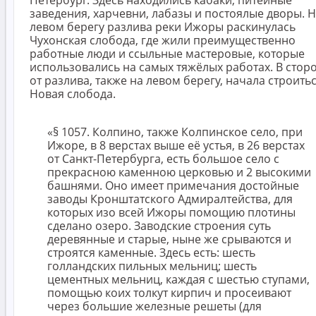
Петербург. Здесь находились кабаки, питейные
заведения, харчевни, лабазы и постоялые дворы. 
левом берегу разлива реки Ижоры раскинулась
Чухонская слобода, где жили преимущественно
работные люди и ссыльные мастеровые, которые
использовались на самых тяжёлых работах. В стор
от разлива, также на левом берегу, начала строить
Новая слобода.
«§ 1057. Колпино, также Колпинское село, при
Ижоре, в 8 верстах выше её устья, в 26 верстах
от Санкт-Петербурга, есть большое село с
прекрасною каменною церковью и 2 высокими
башнями. Оно имеет примечания достойные
заводы Кронштатского Адмиралтейства, для
которых изо всей Ижоры помощию плотины
сделано озеро. Заводские строения суть
деревянные и старые, ныне же срываются и
строятся каменные. Здесь есть: шесть
голландских пильных мельниц; шесть
цементных мельниц, каждая с шестью ступами,
помощью коих толкут кирпич и просеивают
через большие железные решеты (для