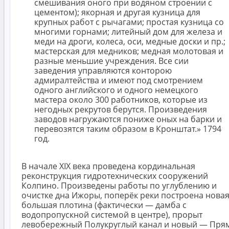
смешивания оного при водяном строении с
цементом); якорная и другая кузница для
крупных работ с рычагами; простая кузница со
многими горнами; литейный дом для железа и
меди на дроги, колеса, оси, медные доски и пр.;
мастерская для медников; медная молотовая и
разные меньшие учреждения. Все сии
заведения управляются конторою
адмиралтейства и имеют под смотрением
одного английского и одного немецкого
мастера около 300 работников, которые из
негодных рекрутов берутся. Произведения
заводов нагружаются пониже оных на барки и
перевозятся таким образом в Кронштат.» 1794
год.
В начале XIX века проведена кординальная
реконструкция гидротехнических сооружений
Колпино. Произведены работы по углублению и
очистке дна Ижоры, поперёк реки построена нова
большая плотина (фактически — дамба с
водопропускной системой в центре), прорыт
левобережный Полукруглый канал и новый — Пря