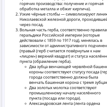
горячих производства: получение и горячая
обработка металла и обжиг кирпича).
Узкие чёрные столбы — символизируют лини
Николаевской железной дороги, проходивше
через посад.
Вольная часть герба, соответственно правил
геральдики Российской империи (которые
действовали с 1859 по 1917 год), менялась в
зависимости от административного подчине
(правый (герб считается повёрнутым к нам
«лицом») верхний квадрат) и статуса населён
пункта (обрамление герба).
Два зубца венчающей червлёной башен
короны соответствуют статусу посада (ге
города соответственно должна была
венчать башенная корона с тремя зубцам
Два золотых молотка соответствуют
промышленному началу населённого
пункта (посада или города).
Александровская лента (лента ордена