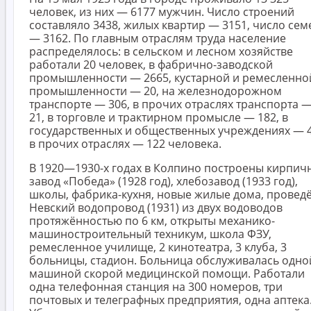
человек, из них — 6177 мужчин. Число строений
составляло 3438, жилых квартир — 3151, число сем
— 3162. По главным отраслям труда население
распределялось: в сельском и лесном хозяйстве
работали 20 человек, в фабрично-заводской
промышленности — 2665, кустарной и ремесленно
промышленности — 20, на железнодорожном
транспорте — 306, в прочих отраслях транспорта 
21, в торговле и трактирном промысле — 182, в
государственных и общественных учреждениях — 4
в прочих отраслях — 122 человека.
В 1920—1930-х годах в Колпино построены кирпич
завод «Победа» (1928 год), хлебозавод (1933 год),
школы, фабрика-кухня, новые жилые дома, провед
Невский водопровод (1931) из двух водоводов
протяжённостью по 6 км, открыты механико-
машиностроительный техникум, школа ФЗУ,
ремесленное училище, 2 кинотеатра, 3 клуба, 3
больницы, стадион. Больница обслуживалась одно
машиной скорой медицинской помощи. Работали
одна телефонная станция на 300 номеров, три
почтовых и телеграфных предприятия, одна аптека